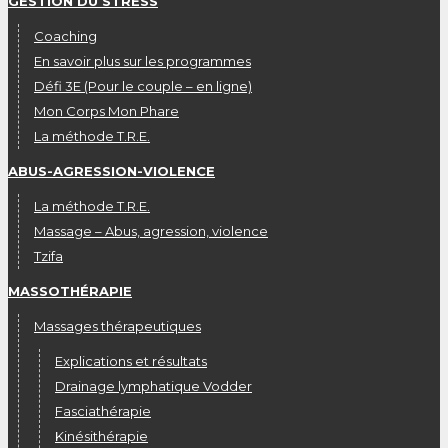
GESTION DU STRESS
Coaching
En savoir plus sur les programmes
Défi 3E (Pour le couple – en ligne)
Mon Corps Mon Phare
La méthode T.R.E.
ABUS-AGRESSION-VIOLENCE
La méthode T.R.E.
Massage – Abus, agression, violence
Tzifa
MASSOTHÉRAPIE
Massages thérapeutiques
Explications et résultats
Drainage lymphatique Vodder
Fasciathérapie
Kinésithérapie